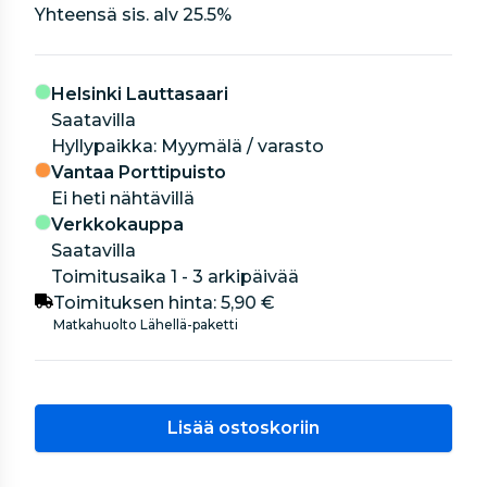
Yhteensä sis. alv
25.5
%
Helsinki Lauttasaari
Saatavilla
hyllypaikka: Myymälä / varasto
Vantaa Porttipuisto
Ei heti nähtävillä
Verkkokauppa
Saatavilla
Toimitusaika 1 - 3 arkipäivää
Toimituksen hinta:
5,90 €
Matkahuolto Lähellä-paketti
Lisää ostoskoriin