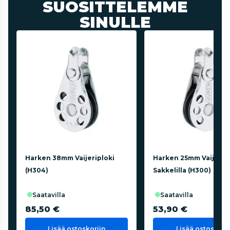
SUOSITTELEMME
SINULLE
Harken 38mm Vaijeriploki
Harken 25mm Vaijerip
(H304)
Sakkelilla (H300)
saatavilla
saatavilla
85,50 €
53,90 €
Lisää ostoskoriin
Lisää ostoskorii