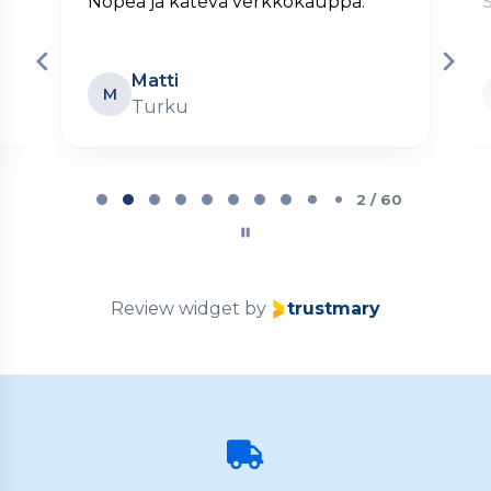
Nopea ja kätevä verkkokauppa.
S
Matti
M
Turku
Page
2
2 / 60
of
60
Review widget
by
trustmary