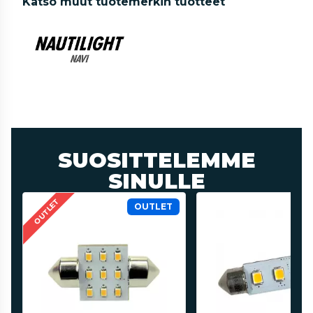
Katso muut tuotemerkin tuotteet
SUOSITTELEMME
SINULLE
OUTLET
OUTLET