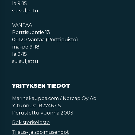
la 9-15
su suljettu
VANTAA
Porttisuontie 13
00120 Vantaa (Porttipuisto)
ma–pe 9-18
la 9-15
su suljettu
YRITYKSEN TIEDOT
Marinekauppa.com / Norcap Oy Ab
Y-tunnus: 1827467-5
Perustettu vuonna 2003
Rekisteriseloste
Tilaus- ja sopimusehdot