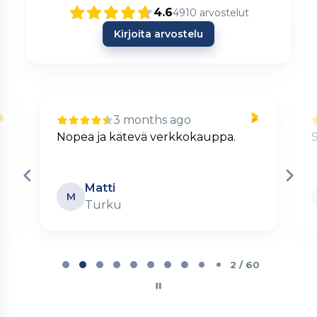
4.6
4910
arvostelut
Kirjoita arvostelu
3 months ago
Nopea ja kätevä verkkokauppa.
S
Matti
M
Turku
Page
2
2 / 60
of
60