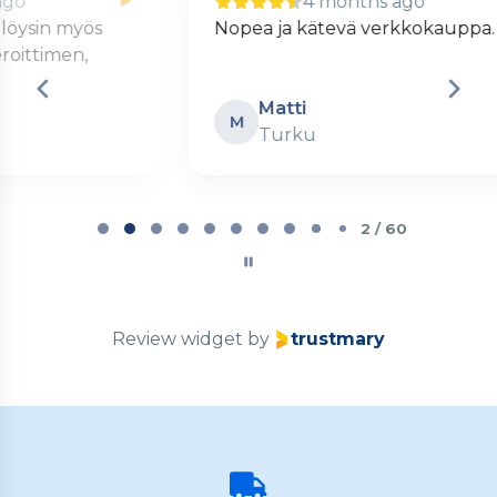
4 months ago
Nopea ja kätevä verkkokauppa.
S
Matti
M
Turku
Page
2
2 / 60
of
60
Review widget
by
trustmary