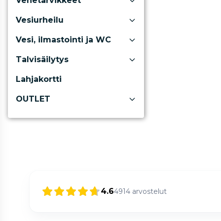
Venetarvikkeet
Vesiurheilu
Vesi, ilmastointi ja WC
Talvisäilytys
Lahjakortti
OUTLET
4.6
4914
arvostelut