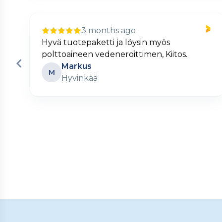
3 months ago
Nopea ja kätevä verkkokauppa.
Matti
M
Turku
Page
2
of
60