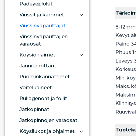
Padeyeplokit
Tärkei
Vinssit ja kammet
Vinssinvapauttajat
8-12mm 
Kevyt al
Vinssinvapauttajien
varaosat
Paino 3
Pituus 
Köysiohjaimet
Leveys
Jännitemittarit
Korkeu
Puominkannattimet
Min. kö
Maks. k
Voiteluaineet
Maksimi
Rullagenoat ja foilit
Kiinnity
Jatkopinnat
Ruuvivä
Jatkopinnojen varaosat
Tuotek
Köysilukot ja ohjaimet