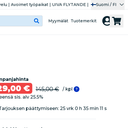
velu
|
Avoimet työpaikat
|
UIVA FLYTANDE
|
Suomi / FI
Myymälät
Tuotemerkit
panjahinta
29,00 €
145,00 €
/ kpl
eensä sis. alv
25.5
%
Tarjouksen päättymiseen: 
25 vrk 0 h 35 min 11 s