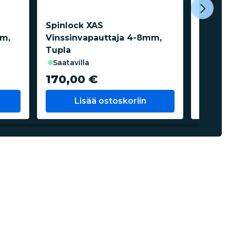
Spinlock XAS
Spinlo
mm,
Vinssinvapauttaja 4-8mm,
Vinssi
Tupla
saatavilla
saata
170,00 €
139,
Lisää ostoskoriin