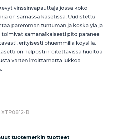
 kevyt vinssinvapauttaja jossa koko
arja on samassa kasetissa. Uudistettu
ntaa paremman tuntuman ja koska ylä ja
 toimivat samanaikaisesti pito paranee
vasti, erityisesti ohuemmilla köysillä.
asetti on helposti irroitettavissa huoltoa
usta varten irroittamatta lukkoa
.
: XTR0812-B
uut tuotemerkin tuotteet