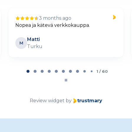
10 days ago
Selkeä ja helppo tilaus
Petteri Lehtovaara
PL
Parainen
2 / 60
Review widget
by
trustmary