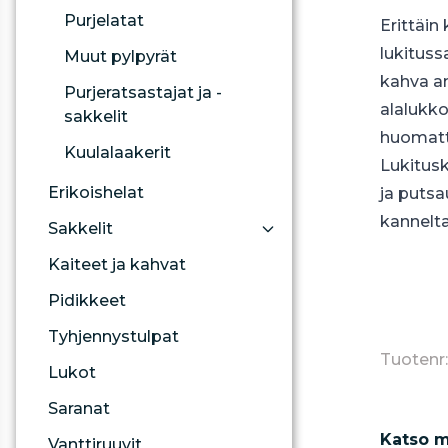
Purjelatat
Erittäin
lukituss
Muut pylpyrät
kahva a
Purjeratsastajat ja -
alalukko
sakkelit
huomatta
Kuulalaakerit
Lukitusk
Erikoishelat
ja putsa
kannelta
Sakkelit
Kaiteet ja kahvat
Pidikkeet
Tyhjennystulpat
Tuotenr
Lukot
Saranat
Katso m
Vanttiruuvit