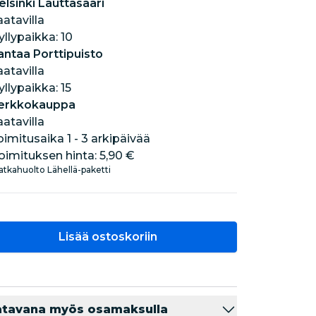
elsinki Lauttasaari
aatavilla
hyllypaikka: 10
antaa Porttipuisto
aatavilla
hyllypaikka: 15
erkkokauppa
aatavilla
oimitusaika 1 - 3 arkipäivää
oimituksen hinta:
5,90 €
tkahuolto Lähellä-paketti
Lisää ostoskoriin
atavana myös osamaksulla