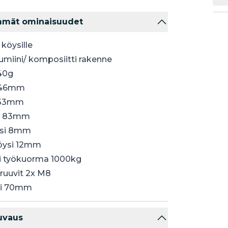
mmät ominaisuudet
köysille
umiini/ komposiitti rakenne
40g
146mm
 33mm
s 83mm
ysi 8mm
öysi 12mm
 työkuorma 1000kg
sruuvit 2x M8
li 70mm
uvaus