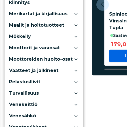
kiinnitys
Merikartat ja kirjallisuus
Spinlo
Vinssi
Maalit ja hoitotuotteet
Tupla
saatav
Mökkeily
179,
Moottorit ja varaosat
Moottoreiden huolto-osat
Vaatteet ja jalkineet
Pelastusliivit
Turvallisuus
Venekeittiö
Venesähkö