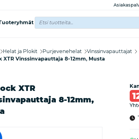
Asiakaspal
Tuoteryhmät
Helat ja Plokit
Purjevenehelat
Vinssinvapauttajat
k XTR Vinssinvapauttaja 8-12mm, Musta
Kam
lock XTR
1
sinvapauttaja 8-12mm,
Yht
a