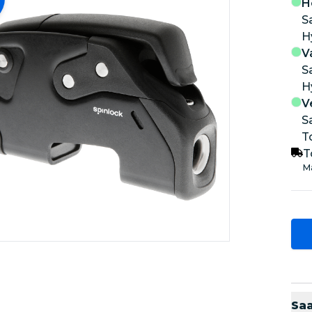
H
S
V
S
V
S
T
T
Ma
Sa