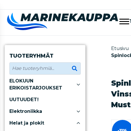
Etusivu
TUOTERYHMÄT
Spinloc
ELOKUUN
Spin
ERIKOISTARJOUKSET
Vins
UUTUUDET!
Must
Elektroniikka
Helat ja plokit
-11%