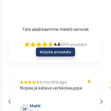
Tätä asiakkaamme meistä sanovat
4.6
4919
arvostelut
Kirjoita arvostelu
4 months ago
Nopea ja kätevä verkkokauppa.
S
Matti
M