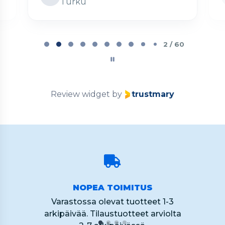
Turku
Page
2
2 / 60
of
60
Review widget
by
trustmary
NOPEA TOIMITUS
Varastossa olevat tuotteet 1-3
arkipäivää. Tilaustuotteet arviolta