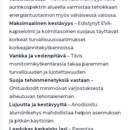
aurinkospektrin alueella varmistaa tehokkaan
energiantuotannon myös vähäisessä valossa.
Maksimaalinen kestävyys
– Edistynyt EVA-
kapselointi ja kolmitasoinen suojaus täyttävät
korkeat turvallisuusvaatimukset
korkeajännitekytkennöissä.
Vankka ja vedenpitävä
– Tiivis
monitoimikytkentärasia takaa paremman
turvallisuuden ja luotettavuuden.
Suoja tehonmenetyksiä vastaan
–
Ohitusdiodit minimoivat varjostuksesta
aiheutuvan tehonaleneman.
Lujuutta ja kestävyyttä
– Anodisoitu
alumiinikehys mahdollistaa helpon asennuksen
ja pitkän käyttöiän.
Laadukas karkaistu lasi
– Parantaa