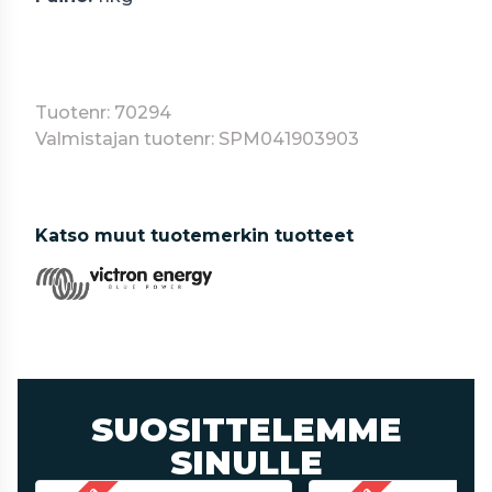
Tuotenr: 70294
Valmistajan tuotenr: SPM041903903
Katso muut tuotemerkin tuotteet
SUOSITTELEMME
SINULLE