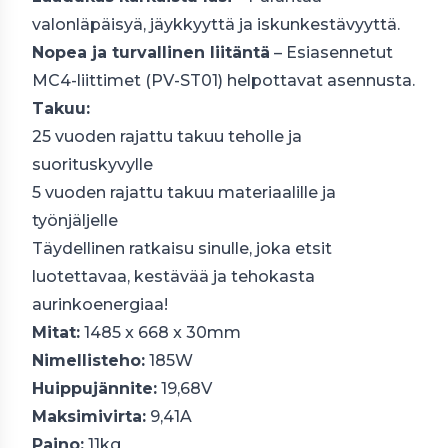
valonläpäisyä, jäykkyyttä ja iskunkestävyyttä.
Nopea ja turvallinen liitäntä
– Esiasennetut
MC4-liittimet (PV-ST01) helpottavat asennusta.
Takuu:
25 vuoden rajattu takuu teholle ja
suorituskyvylle
5 vuoden rajattu takuu materiaalille ja
työnjäljelle
Täydellinen ratkaisu sinulle, joka etsit
luotettavaa, kestävää ja tehokasta
aurinkoenergiaa!
Mitat:
1485 x 668 x 30mm
Nimellisteho:
185W
Huippujännite:
19,68V
Maksimivirta:
9,41A
Paino:
11kg