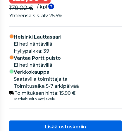
/ kpl
179,00 €
Yhteensä sis. alv
25.5
%
Helsinki Lauttasaari
Ei heti nähtävillä
hyllypaikka: 39
Vantaa Porttipuisto
Ei heti nähtävillä
Verkkokauppa
Saatavilla toimittajalta
Toimitusaika 5-7 arkipäivää
Toimituksen hinta:
15,90 €
Matkahuolto Kotijakelu
Lisää ostoskoriin