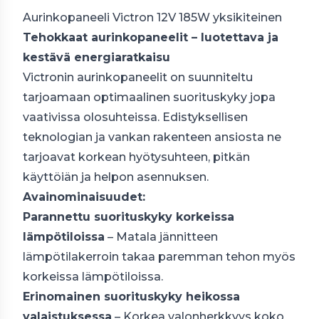
Aurinkopaneeli Victron 12V 185W yksikiteinen
Tehokkaat aurinkopaneelit – luotettava ja
kestävä energiaratkaisu
Victronin aurinkopaneelit on suunniteltu
tarjoamaan optimaalinen suorituskyky jopa
vaativissa olosuhteissa. Edistyksellisen
teknologian ja vankan rakenteen ansiosta ne
tarjoavat korkean hyötysuhteen, pitkän
käyttöiän ja helpon asennuksen.
Avainominaisuudet:
Parannettu suorituskyky korkeissa
lämpötiloissa
– Matala jännitteen
lämpötilakerroin takaa paremman tehon myös
korkeissa lämpötiloissa.
Erinomainen suorituskyky heikossa
valaistuksessa
– Korkea valonherkkyys koko