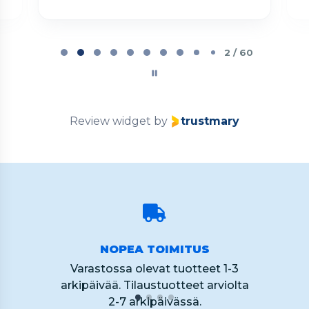
Page
2
2 / 60
of
60
Review widget
by
trustmary
NOPEA TOIMITUS
Varastossa olevat tuotteet 1-3
arkipäivää. Tilaustuotteet arviolta
2-7 arkipäivässä.