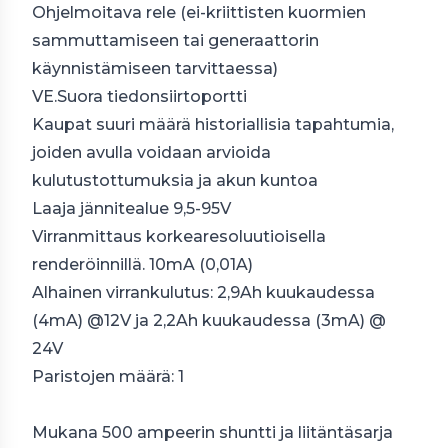
Ohjelmoitava rele (ei-kriittisten kuormien
sammuttamiseen tai generaattorin
käynnistämiseen tarvittaessa)
VE.Suora tiedonsiirtoportti
Kaupat suuri määrä historiallisia tapahtumia,
joiden avulla voidaan arvioida
kulutustottumuksia ja akun kuntoa
Laaja jännitealue 9,5-95V
Virranmittaus korkearesoluutioisella
renderöinnillä. 10mA (0,01A)
Alhainen virrankulutus: 2,9Ah kuukaudessa
(4mA) @12V ja 2,2Ah kuukaudessa (3mA) @
24V
Paristojen määrä: 1
Mukana 500 ampeerin shuntti ja liitäntäsarja