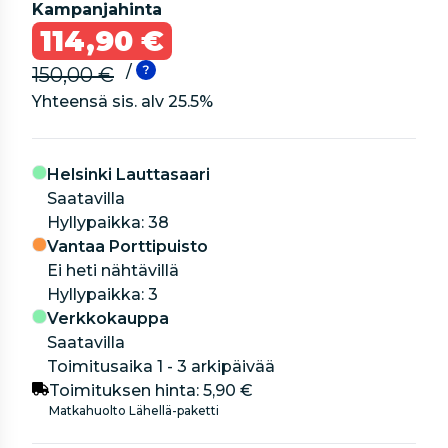
Kampanjahinta
114,90 €
/
150,00 €
Yhteensä sis. alv
25.5
%
Helsinki Lauttasaari
Saatavilla
hyllypaikka: 38
Vantaa Porttipuisto
Ei heti nähtävillä
hyllypaikka: 3
Verkkokauppa
Saatavilla
Toimitusaika 1 - 3 arkipäivää
Toimituksen hinta:
5,90 €
Matkahuolto Lähellä-paketti