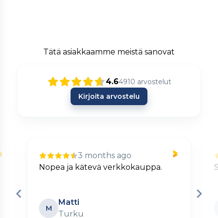
Tätä asiakkaamme meistä sanovat
4.6
4910
arvostelut
Kirjoita arvostelu
3 months ago
Nopea ja kätevä verkkokauppa.
S
Matti
M
Turku