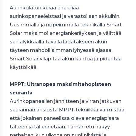
Aurinkolaturi kerää energiaa
aurinkopaneeleistasi ja varastoi sen akkuihin.
Uusimmalla ja nopeimmalla tekniikalla Smart
Solar maksimoi energiankeräyksen ja välittää
sen älykkäällä tavalla ladatakseen akun
täyteen mahdollisimman lyhyessä ajassa.
Smart Solar ylläpitää akun kuntoa ja pidentää
käyttöikää.
MPPT: Ultranopea maksimitehopisteen
seuranta
Aurinkopaneelien jännitteen ja virran jatkuvan
seurannan ansiosta MPPT-tekniikka varmistaa,
että jokainen paneelissa oleva energiapisara
talteen ja tallennetaan. Tämän etu näkyy
parhaiten, kun ulkona on puolipilvistä ja