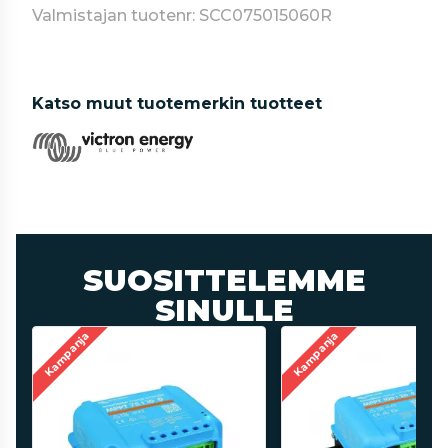
Valmistajan tuotenr: SCC075015060R
Katso muut tuotemerkin tuotteet
SUOSITTELEMME
SINULLE
Kampanja
Kampanja