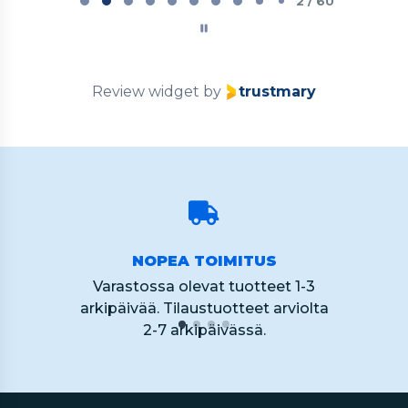
2
2 / 60
of
60
Review widget
by
trustmary
NOPEA TOIMITUS
Varastossa olevat tuotteet 1-3
arkipäivää. Tilaustuotteet arviolta
2-7 arkipäivässä.