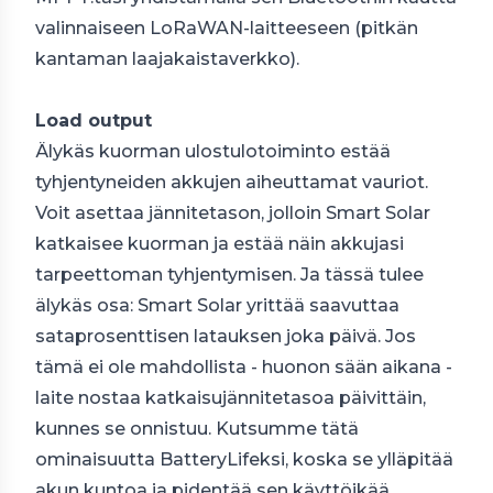
valinnaiseen LoRaWAN-laitteeseen (pitkän
kantaman laajakaistaverkko).
Load output
Älykäs kuorman ulostulotoiminto estää
tyhjentyneiden akkujen aiheuttamat vauriot.
Voit asettaa jännitetason, jolloin Smart Solar
katkaisee kuorman ja estää näin akkujasi
tarpeettoman tyhjentymisen. Ja tässä tulee
älykäs osa: Smart Solar yrittää saavuttaa
sataprosenttisen latauksen joka päivä. Jos
tämä ei ole mahdollista - huonon sään aikana -
laite nostaa katkaisujännitetasoa päivittäin,
kunnes se onnistuu. Kutsumme tätä
ominaisuutta BatteryLifeksi, koska se ylläpitää
akun kuntoa ja pidentää sen käyttöikää.