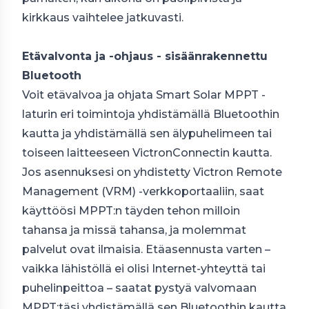
kirkkaus vaihtelee jatkuvasti.
Etävalvonta ja -ohjaus - sisäänrakennettu
Bluetooth
Voit etävalvoa ja ohjata Smart Solar MPPT -
laturin eri toimintoja yhdistämällä Bluetoothin
kautta ja yhdistämällä sen älypuhelimeen tai
toiseen laitteeseen VictronConnectin kautta.
Jos asennuksesi on yhdistetty Victron Remote
Management (VRM) -verkkoportaaliin, saat
käyttöösi MPPT:n täyden tehon milloin
tahansa ja missä tahansa, ja molemmat
palvelut ovat ilmaisia. Etäasennusta varten –
vaikka lähistöllä ei olisi Internet-yhteyttä tai
puhelinpeittoa – saatat pystyä valvomaan
MPPT:täsi yhdistämällä sen Bluetoothin kautta