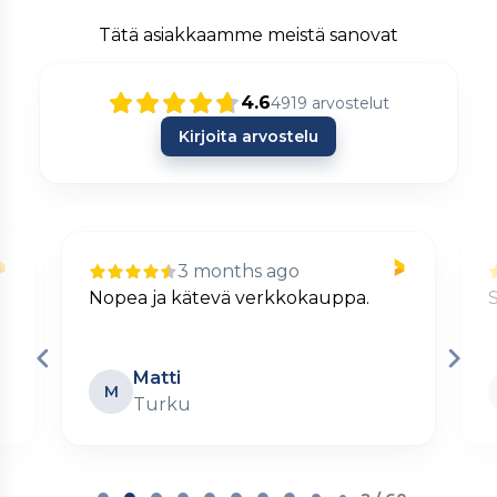
Tätä asiakkaamme meistä sanovat
4.6
4919
arvostelut
Kirjoita arvostelu
3 months ago
Nopea ja kätevä verkkokauppa.
S
Matti
M
Turku
Page