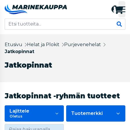
Etusivu
Helat ja Plokit
Purjevenehelat
Jatkopinnat
Jatkopinnat
Jatkopinnat -ryhmän tuotteet
Lajittele
Tuotemerkki
Oletus