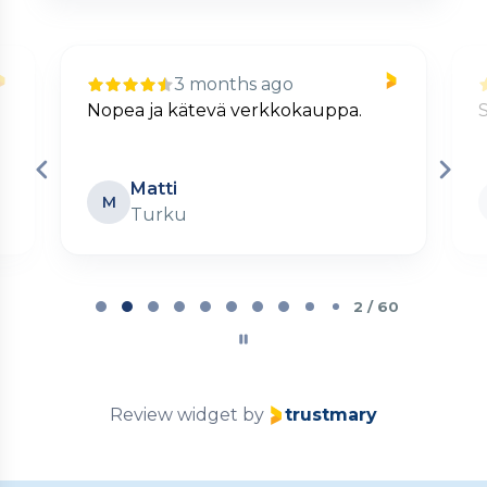
3 months ago
Nopea ja kätevä verkkokauppa.
S
Matti
M
Turku
Page
2
2 / 60
of
60
Review widget
by
trustmary