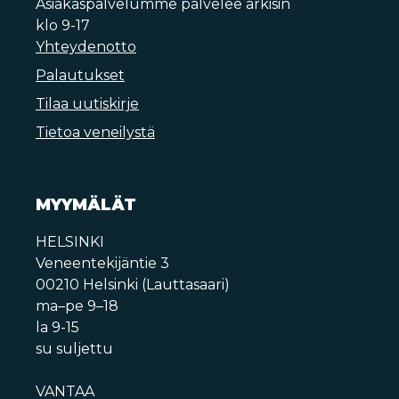
Asiakaspalvelumme palvelee arkisin
klo 9-17
Yhteydenotto
Palautukset
Tilaa uutiskirje
Tietoa veneilystä
MYYMÄLÄT
HELSINKI
Veneentekijäntie 3
00210 Helsinki (Lauttasaari)
ma–pe 9–18
la 9-15
su suljettu
VANTAA