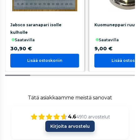
Jabsco saranapari isolle
Kuomuneppari ruuvei
kulholle
saatavilla
saatavilla
30,90 €
9,00 €
Lisää ostoskoriin
Lisää ostosko
Tätä asiakkaamme meistä sanovat
4.6
4910
arvostelut
Kirjoita arvostelu