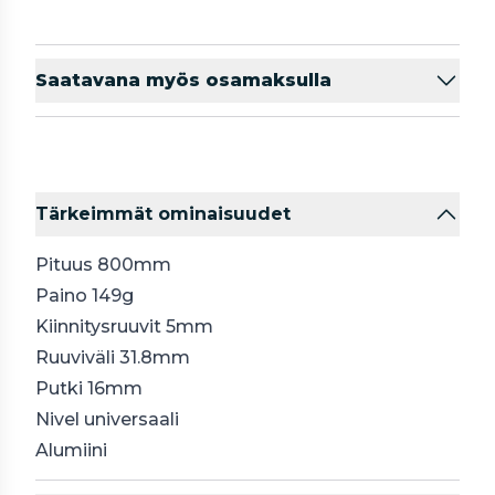
Saatavana myös osamaksulla
Tärkeimmät ominaisuudet
Pituus 800mm
Paino 149g
Kiinnitysruuvit 5mm
Ruuviväli 31.8mm
Putki 16mm
Nivel universaali
Alumiini