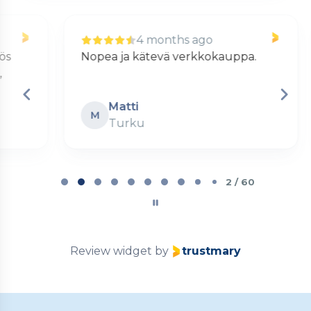
4 months ago
Nopea ja kätevä verkkokauppa.
S
Matti
M
Turku
Page
2
2 / 60
of
60
Review widget
by
trustmary