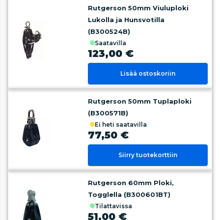
Rutgerson 50mm Viuluploki
Lukolla ja Hunsvotilla
(B300524B)
saatavilla
123,00 €
Lisää ostoskoriin
Rutgerson 50mm Tuplaploki
(B300571B)
ei heti saatavilla
77,50 €
Siirry tuotekorttiin
Rutgerson 60mm Ploki,
Togglella (B300601BT)
tilattavissa
51,00 €