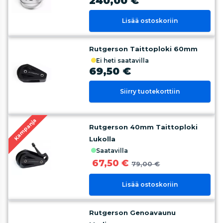
240,00 €
Lisää ostoskoriin
Rutgerson Taittoploki 60mm
ei heti saatavilla
69,50 €
Siirry tuotekorttiin
Kampanja
Rutgerson 40mm Taittoploki
Lukolla
saatavilla
67,50 €
79,00 €
Lisää ostoskoriin
Rutgerson Genoavaunu