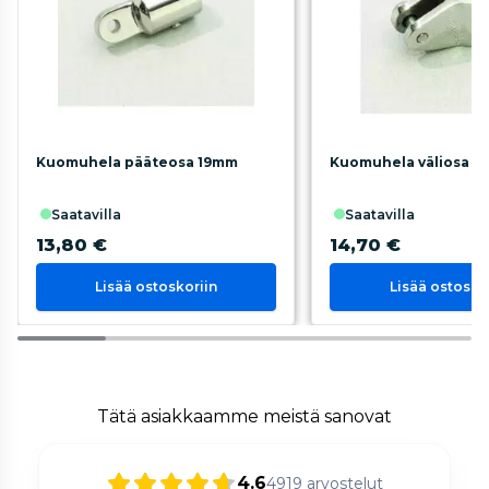
Kuomuhela pääteosa 19mm
Kuomuhela väliosa 1
saatavilla
saatavilla
13,80 €
14,70 €
Lisää ostoskoriin
Lisää ostosko
Tätä asiakkaamme meistä sanovat
4.6
4919
arvostelut