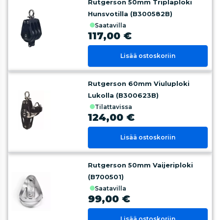
Rutgerson 50mm Triplaploki
Hunsvotilla (B300582B)
saatavilla
117,00 €
Lisää ostoskoriin
Rutgerson 60mm Viuluploki
Lukolla (B300623B)
tilattavissa
124,00 €
Lisää ostoskoriin
Rutgerson 50mm Vaijeriploki
(B700501)
saatavilla
99,00 €
Lisää ostoskoriin