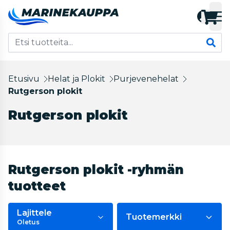
Etusivu
Helat ja Plokit
Purjevenehelat
Rutgerson plokit
Rutgerson plokit
Rutgerson plokit -ryhmän
tuotteet
Lajittele
Tuotemerkki
Oletus