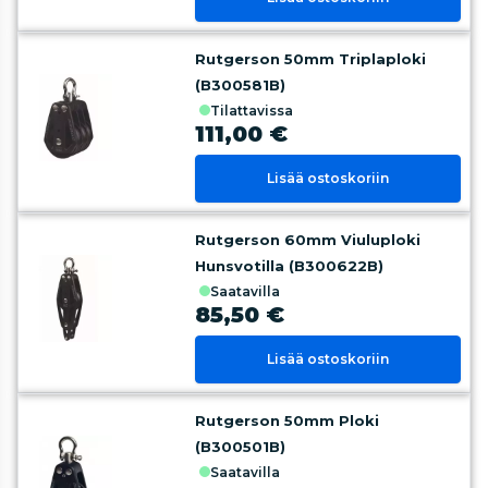
Rutgerson 50mm Triplaploki
(B300581B)
tilattavissa
111,00 €
Lisää ostoskoriin
Rutgerson 60mm Viuluploki
Hunsvotilla (B300622B)
saatavilla
85,50 €
Lisää ostoskoriin
Rutgerson 50mm Ploki
(B300501B)
saatavilla