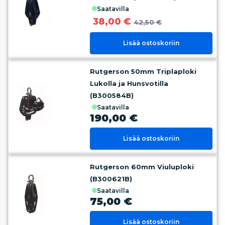
saatavilla
38,00 €
42,50 €
Lisää ostoskoriin
Rutgerson 50mm Triplaploki
Lukolla ja Hunsvotilla
(B300584B)
saatavilla
190,00 €
Lisää ostoskoriin
Rutgerson 60mm Viuluploki
(B300621B)
saatavilla
75,00 €
Lisää ostoskoriin