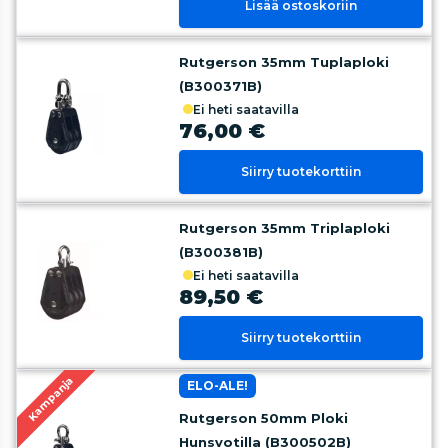
Lisää ostoskoriin
Rutgerson 35mm Tuplaploki
(B300371B)
ei heti saatavilla
76,00 €
Siirry tuotekorttiin
Rutgerson 35mm Triplaploki
(B300381B)
ei heti saatavilla
89,50 €
Siirry tuotekorttiin
Kampanja
ELO-ALE!
Rutgerson 50mm Ploki
Hunsvotilla (B300502B)