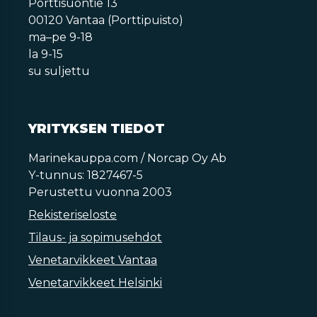
Porttisuontie 13
00120 Vantaa (Porttipuisto)
ma–pe 9-18
la 9-15
su suljettu
YRITYKSEN TIEDOT
Marinekauppa.com / Norcap Oy Ab
Y-tunnus: 1827467-5
Perustettu vuonna 2003
Rekisteriseloste
Tilaus- ja sopimusehdot
Venetarvikkeet Vantaa
Venetarvikkeet Helsinki