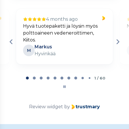
4 months ago
Hyvä tuotepaketti ja löysin myös
polttoaineen vedeneroittimen,
Kiitos.
Markus
M
Hyvinkää
Page
1
1 / 60
of
60
Review widget
by
trustmary