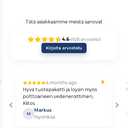
Tätä asiakkaamme meistä sanovat
4.6
4928
arvostelut
Kirjoita arvostelu
4 months ago
sin myös
Nopea ja kätevä verkkokauppa.
timen,
Matti
M
Turku