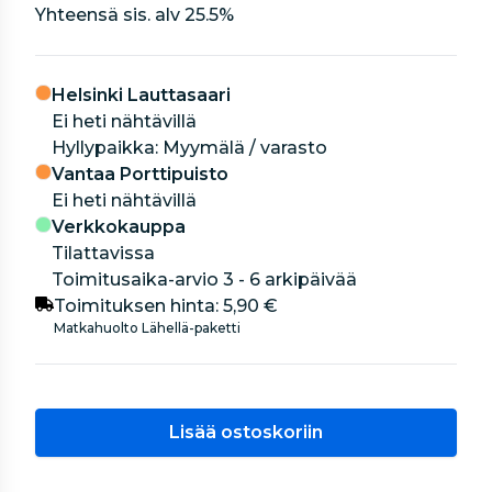
Yhteensä sis. alv
25.5
%
Helsinki Lauttasaari
Ei heti nähtävillä
hyllypaikka: Myymälä / varasto
Vantaa Porttipuisto
Ei heti nähtävillä
Verkkokauppa
Tilattavissa
Toimitusaika-arvio 3 - 6 arkipäivää
Toimituksen hinta:
5,90 €
Matkahuolto Lähellä-paketti
Lisää ostoskoriin