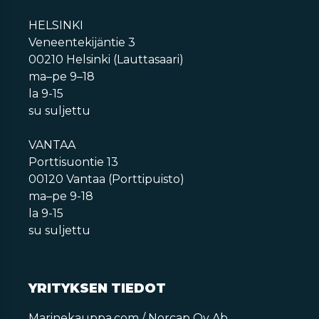
HELSINKI
Veneentekijäntie 3
00210 Helsinki (Lauttasaari)
ma–pe 9–18
la 9-15
su suljettu
VANTAA
Porttisuontie 13
00120 Vantaa (Porttipuisto)
ma–pe 9-18
la 9-15
su suljettu
YRITYKSEN TIEDOT
Marinekauppa.com / Norcap Oy Ab