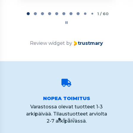
Page
2
2 / 60
of
60
Review widget
by
trustmary
NOPEA TOIMITUS
Varastossa olevat tuotteet 1-3
arkipäivää. Tilaustuotteet arviolta
2-7 arkipäivässä.