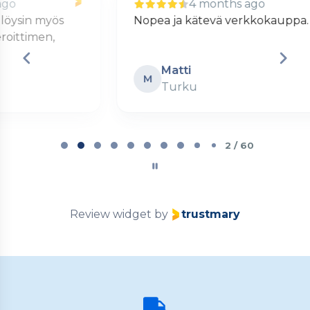
4 months ago
Nopea ja kätevä verkkokauppa.
S
Matti
M
Turku
Page
2
2 / 60
of
60
Review widget
by
trustmary