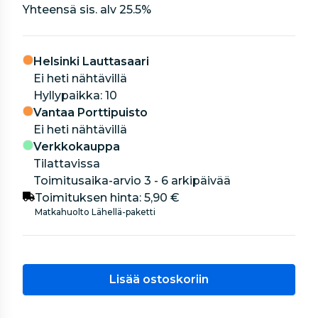
Yhteensä sis. alv
25.5
%
Helsinki Lauttasaari
Ei heti nähtävillä
hyllypaikka: 10
Vantaa Porttipuisto
Ei heti nähtävillä
Verkkokauppa
Tilattavissa
Toimitusaika-arvio 3 - 6 arkipäivää
Toimituksen hinta:
5,90 €
Matkahuolto Lähellä-paketti
Lisää ostoskoriin