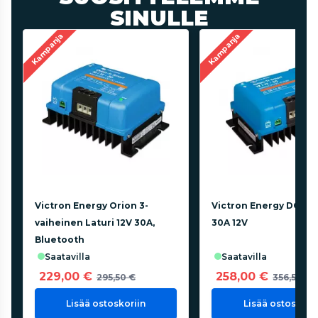
SINULLE
Kampanja
Kampanja
Victron Energy Orion 3-
Victron Energy DC-DC 
vaiheinen Laturi 12V 30A,
30A 12V
Bluetooth
saatavilla
saatavilla
229,00 €
258,00 €
295,50 €
356,50 €
Lisää ostoskoriin
Lisää ostoskorii