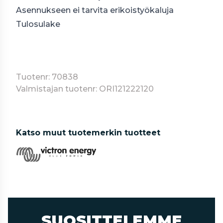
Asennukseen ei tarvita erikoistyökaluja
Tulosulake
Tuotenr: 70838
Valmistajan tuotenr: ORI121222120
Katso muut tuotemerkin tuotteet
SUOSITTELEMME