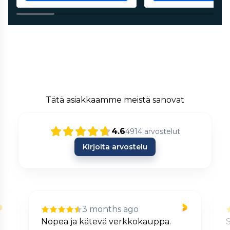
Tätä asiakkaamme meistä sanovat
4.6
4914
arvostelut
Kirjoita arvostelu
3 months ago
Nopea ja kätevä verkkokauppa.
S