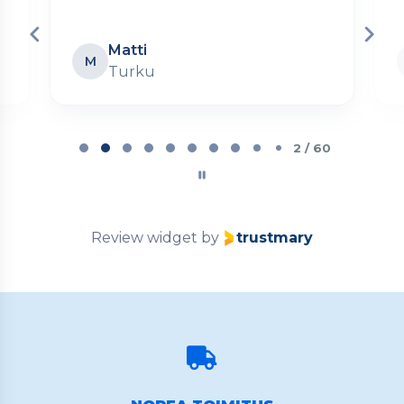
Matti
M
Turku
Page
2
2 / 60
of
60
Review widget
by
trustmary