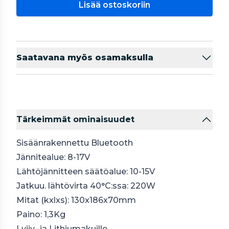
Lisää ostoskoriin
Saatavana myös osamaksulla
Tärkeimmät ominaisuudet
Sisäänrakennettu Bluetooth
Jännitealue: 8-17V
Lähtöjännitteen säätöalue: 10-15V
Jatkuu. lähtövirta 40°C:ssa: 220W
Mitat (kxlxs): 130x186x70mm
Paino: 1,3Kg
Lyijy- ja Lithiumakuille