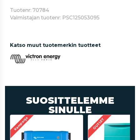
Tuotenr: 70784
Valmistajan tuotenr: PSC125053095
Katso muut tuotemerkin tuotteet
SUOSITTELEMME
SINULLE
Kampanja
OUTLET