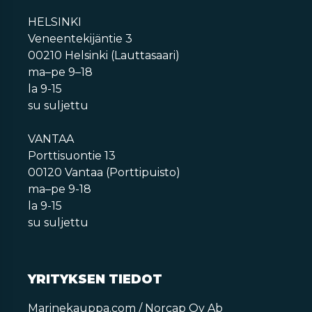
HELSINKI
Veneentekijäntie 3
00210 Helsinki (Lauttasaari)
ma–pe 9–18
la 9-15
su suljettu
VANTAA
Porttisuontie 13
00120 Vantaa (Porttipuisto)
ma–pe 9-18
la 9-15
su suljettu
YRITYKSEN TIEDOT
Marinekauppa.com / Norcap Oy Ab