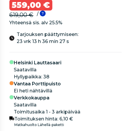
559,00 €
/
619,00 €
Yhteensä sis. alv
25.5
%
Tarjouksen päättymiseen:
23 vrk 13 h 36 min 26 s
Helsinki Lauttasaari
Saatavilla
hyllypaikka: 38
Vantaa Porttipuisto
Ei heti nähtävillä
Verkkokauppa
Saatavilla
Toimitusaika 1 - 3 arkipäivää
Toimituksen hinta:
6,10 €
Matkahuolto Lähellä-paketti