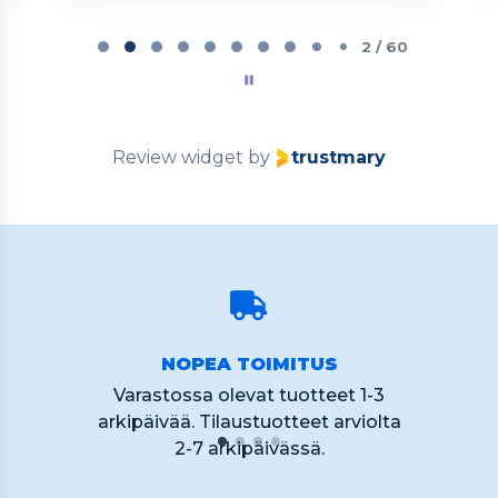
Page
2
2 / 60
of
60
Review widget
by
trustmary
NOPEA TOIMITUS
Varastossa olevat tuotteet 1-3
arkipäivää. Tilaustuotteet arviolta
2-7 arkipäivässä.