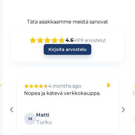
Tätä asiakkaamme meistä sanovat
4.6
4919
arvostelut
Kirjoita arvostelu
4 months ago
Nopea ja kätevä verkkokauppa.
S
Matti
M
Turku