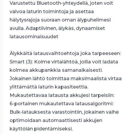
Varustettu Bluetooth-yhteydellä, joten voit
valvoa laturin toimintoja ja asettaa
hälytysrajoja suoraan oman älypuhelimesi
avulla. Adaptiivinen, älykäs, dynaamiset
latausominaisuudet
Älykkäitä latausvaihtoehtoja joka tarpeeseen:
Smart (3): Kolme virtalähtöä, joilla voit ladata
kolmea akkupankkia samanaikaisesti.
Jokainen lähtö toimittaa maksimaalista virtaa
ylittämättä laturin kapasiteettia.
Mukautettavaa latausta akkujesi tarpeisiin:
6-portainen mukautettava latausalgoritmi:
Bulk-latauksesta varastointiin, jokainen vaihe
optimoidaan automaattisesti akkujen
käyttöiän pidentämiseksi.