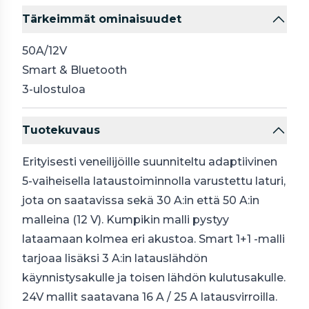
Tärkeimmät ominaisuudet
50A/12V
Smart & Bluetooth
3-ulostuloa
Tuotekuvaus
Erityisesti veneilijöille suunniteltu adaptiivinen
5-vaiheisella lataustoiminnolla varustettu laturi,
jota on saatavissa sekä 30 A:in että 50 A:in
malleina (12 V). Kumpikin malli pystyy
lataamaan kolmea eri akustoa. Smart 1+1 -malli
tarjoaa lisäksi 3 A:in latauslähdön
käynnistysakulle ja toisen lähdön kulutusakulle.
24V mallit saatavana 16 A / 25 A latausvirroilla.