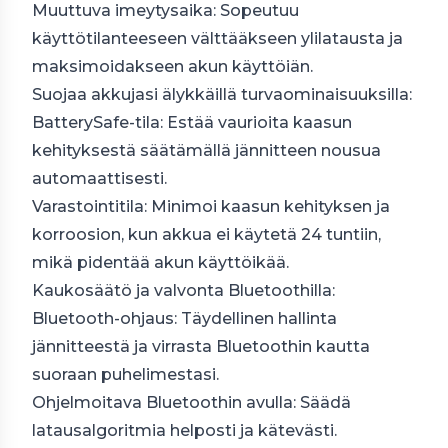
Muuttuva imeytysaika: Sopeutuu
käyttötilanteeseen välttääkseen ylilatausta ja
maksimoidakseen akun käyttöiän.
Suojaa akkujasi älykkäillä turvaominaisuuksilla:
BatterySafe-tila: Estää vaurioita kaasun
kehityksestä säätämällä jännitteen nousua
automaattisesti.
Varastointitila: Minimoi kaasun kehityksen ja
korroosion, kun akkua ei käytetä 24 tuntiin,
mikä pidentää akun käyttöikää.
Kaukosäätö ja valvonta Bluetoothilla:
Bluetooth-ohjaus: Täydellinen hallinta
jännitteestä ja virrasta Bluetoothin kautta
suoraan puhelimestasi.
Ohjelmoitava Bluetoothin avulla: Säädä
latausalgoritmia helposti ja kätevästi.